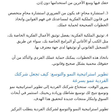
حقك فيها ومنع الآخرين من استخدامها دون إذن.
3. استشارة محامٍ: قد يكون من الضروري استشارة محامٍ متخصص
في قانون الملكية الفكرية لمساعدتك في فهم القوانين واتخاذ
الخطوات الصحيحة لحماية عملك.
4. توثيق الملكية الفكرية: يفضل توثيق الأعمال الفكرية الخاصة بك،
مثل الكتب أو الأغاني أو البرامج الخاصة بك، سواء عن طريق
التسجيل القانوني أو توثيقها لدى جهة معترف بها.
باتخاذ هذه الخطوات، يمكنك حماية عملك الفردي والتأكد من أن
حقوقك محمية بشكل صحيح وقانوني.
تطوير استراتيجية النمو والتوسع: كيف تجعل شركتك
الفردية تنمو بسرعة
بمرور الوقت، ستحتاج شركتك الفردية إلى تطوير استراتيجية نمو
وتوسع تتيح لك توسيع نشاطك وزيادة ربحيتك. استثمر في أبحاث
السوق وابتكار منتجات جديدة لتحقيق هذا الهدف.
تطوير استراتيجية النمو والتوسع لشركتك الفردية يتطلب التركيز