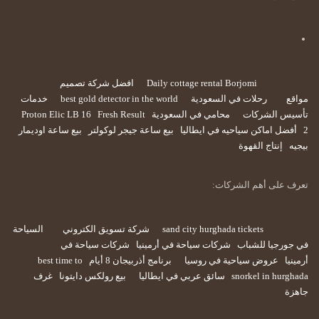
Daily cottage rental Borjomi
افضل شركة تصميم
مواقع
رحلات في السعودية
best gold detector in the world
خدمات
تأسيس الشركات
محامي في السعودية
Fresh Result
Proton Elic LB 16
2
أفضل اماكن سياحيه في ايطاليا
بيع ساعة جيجر لوكولتر
بيع ساعة اوديمار
بيجيه
إنتاج القهوة
تعرف على أهم الشركات:
sand city hurghada tickets
شركة تسويق الكتروني
السياحة
في جورجيا للشباب
شركات سياحة في أرمينيا
شركات سياحة في
أرمينيا
عروض سياحية في روسيا
برنامج أذربيجان 8 أيام
best time to
snorkel in hurghada
سائق عربي في ايطاليا
بيع رولكس دايتونا
غرف
جاهزة