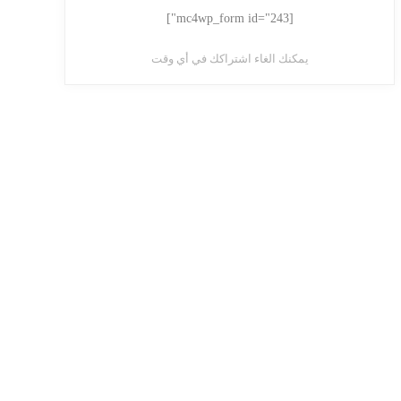
[mc4wp_form id="243"]
يمكنك الغاء اشتراكك في أي وقت