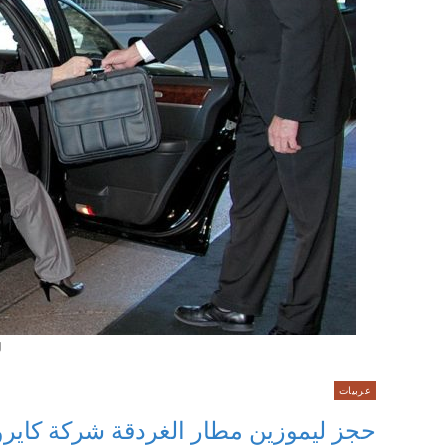
ل
عربيات
حجز ليموزين مطار الغردقة شركة كايرو