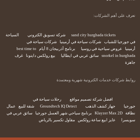
تعرف على أهم الشركات:
sand city hurghada tickets
شركة تسويق الكتروني
السياحة
في جورجيا للشباب
شركات سياحة في أرمينيا
شركات سياحة في
أرمينيا
عروض سياحية في روسيا
برنامج أذربيجان 8 أيام
best time to
snorkel in hurghada
سائق عربي في ايطاليا
بيع رولكس دايتونا
غرف
جاهزة
روابط شركات خدمات الكترونية شهرية ومعتمدة
افضل شركة تصميم مواقع
رحلات سياحة في
جورجيا
جهاز كشف الذهب
Groundtech IQ Detect
شقة للبيع
عمال
نظافة
Klayzer Max 2D
برنامج سياحي شهر العسل جورجيا
سائق عربي في
سويسرا
عايز ابيع ساعة رولكس
مقاول تكسير بالرياض