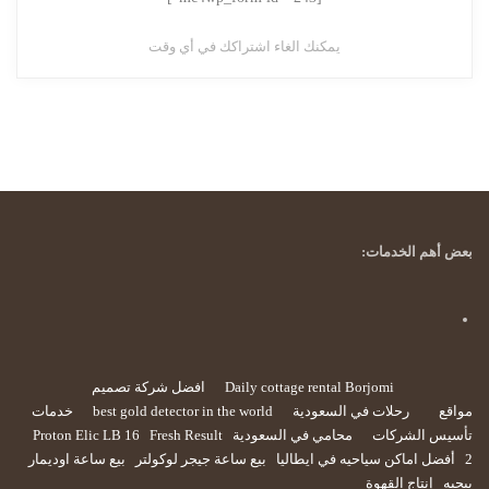
يمكنك الغاء اشتراكك في أي وقت
بعض أهم الخدمات:
Daily cottage rental Borjomi
افضل شركة تصميم
مواقع
رحلات في السعودية
best gold detector in the world
خدمات
تأسيس الشركات
محامي في السعودية
Fresh Result
Proton Elic LB 16
2
أفضل اماكن سياحيه في ايطاليا
بيع ساعة جيجر لوكولتر
بيع ساعة اوديمار
بيجيه
إنتاج القهوة