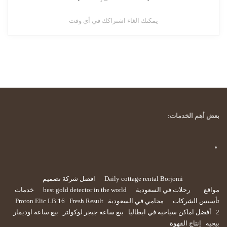
يمكنك الغاء اشتراكك في أي وقت
بعض أهم الخدمات:
Daily cottage rental Borjomi
افضل شركة تصميم
مواقع
رحلات في السعودية
best gold detector in the world
خدمات
تأسيس الشركات
محامي في السعودية
Fresh Result
Proton Elic LB 16
2
أفضل اماكن سياحيه في ايطاليا
بيع ساعة جيجر لوكولتر
بيع ساعة اوديمار
بيجيه
إنتاج القهوة