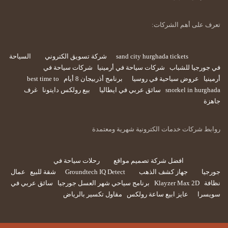
تعرف على أهم الشركات:
sand city hurghada tickets
شركة تسويق الكتروني
السياحة
في جورجيا للشباب
شركات سياحة في أرمينيا
شركات سياحة في
أرمينيا
عروض سياحية في روسيا
برنامج أذربيجان 8 أيام
best time to
snorkel in hurghada
سائق عربي في ايطاليا
بيع رولكس دايتونا
غرف
جاهزة
روابط شركات خدمات الكترونية شهرية ومعتمدة
افضل شركة تصميم مواقع
رحلات سياحة في
جورجيا
جهاز كشف الذهب
Groundtech IQ Detect
شقة للبيع
عمال
نظافة
Klayzer Max 2D
برنامج سياحي شهر العسل جورجيا
سائق عربي في
سويسرا
عايز ابيع ساعة رولكس
مقاول تكسير بالرياض