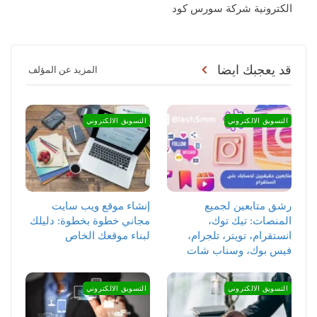
الكترونية شركة سورس كود
قد يعجبك ايضا
المزيد عن المؤلف
التسويق الالكتروني
التسويق الالكتروني
رشق متابعين لجميع
إنشاء موقع ويب سايت
المنصات: تيك توك،
مجاني خطوة بخطوة: دليلك
انستقرام، تويتر، تلجرام،
لبناء موقعك الخاص
فيس بوك، وسناب شات
التسويق الالكتروني
التسويق الالكتروني