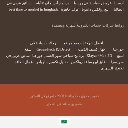
أرمينيا
عروض سياحية في روسيا
برنامج أذربيجان 8 أيام
سائق عربي في
ايطاليا
بيع رولكس دايتونا
غرف جاهزة
best time to snorkel in hurghada
روابط شركات خدمات الكترونية شهرية ومعتمدة
افضل شركة تصميم مواقع
رحلات سياحة في
جورجيا
جهاز كشف الذهب
Groundtech IQ Detect
شقة
للبيع
Klayzer Max 2D
برنامج سياحي شهر العسل جورجيا
سائق عربي في
سويسرا
عايز ابيع ساعة رولكس
مقاول تكسير بالرياض
عمال نظافة
للايجار الشهري
جميع الحقوق محفوظة © 2026 - لموقع فن التفكير.
صُمم بواسطة:
فن التفكير