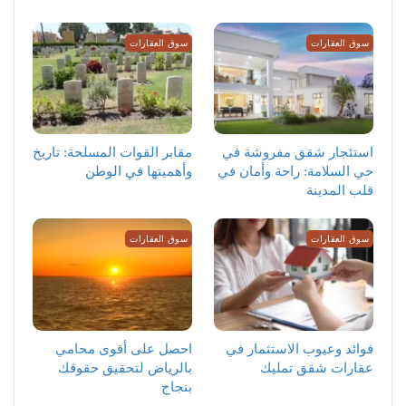
سوق العقارات
سوق العقارات
استئجار شقق مفروشة في
مقابر القوات المسلحة: تاريخ
حي السلامة: راحة وأمان في
وأهميتها في الوطن
قلب المدينة
سوق العقارات
سوق العقارات
فوائد وعيوب الاستثمار في
احصل على أقوى محامي
عقارات شقق تمليك
بالرياض لتحقيق حقوقك
بنجاح