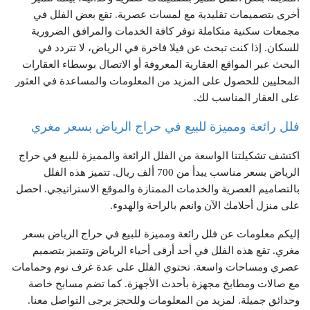
أخرى بتصميمات تقليدية مع لمسات عصرية. تقع بعض الفلل في
مجمعات سكنية متكاملة توفر كافة الخدمات والمرافق الضرورية
للسكان. إذا كنت تبحث عن فيلا فاخرة في الرياض، لا تتردد في
البحث عبر المواقع العقارية المعروفة أو الاتصال بوسطاء العقارات
المحليين للحصول على المزيد من المعلومات والمساعدة في العثور
على العقار المناسب لك.
فلل رائعة ومميزة للبيع في حراج الرياض بسعر مغري
اكتشف تشكيلتنا الواسعة من الفلل الرائعة والمميزة للبيع في حراج
الرياض بسعر مناسب يبدأ من 700 ألف ريال. تتميز هذه الفلل
بالتصاميم العصرية والخدمات الممتازة والموقع الاستراتيجي. احصل
على منزل أحلامك الآن وانعم بالراحة والهدوء.
إليكم معلومات عن فلل رائعة ومميزة للبيع في حراج الرياض بسعر
مغري. تقع هذه الفلل في أحد أرقى أحياء الرياض وتتميز بتصميم
عصري ومساحات واسعة. تحتوي الفلل على عدة غرف نوم وحمامات
مع صالات ومطابخ مجهزة بأحدث الأجهزة. كما تضم مسابح خاصة
وحدائق جميلة. لمزيد من المعلومات وللحجز يرجى التواصل معنا.