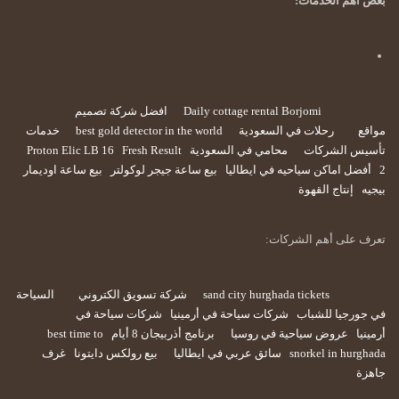
بعض أهم الخدمات:
Daily cottage rental Borjomi
افضل شركة تصميم
مواقع
رحلات في السعودية
best gold detector in the world
خدمات
تأسيس الشركات
محامي في السعودية
Fresh Result
Proton Elic LB 16
2
أفضل اماكن سياحيه في ايطاليا
بيع ساعة جيجر لوكولتر
بيع ساعة اوديمار
بيجيه
إنتاج القهوة
تعرف على أهم الشركات:
sand city hurghada tickets
شركة تسويق الكتروني
السياحة
في جورجيا للشباب
شركات سياحة في أرمينيا
شركات سياحة في
أرمينيا
عروض سياحية في روسيا
برنامج أذربيجان 8 أيام
best time to
snorkel in hurghada
سائق عربي في ايطاليا
بيع رولكس دايتونا
غرف
جاهزة