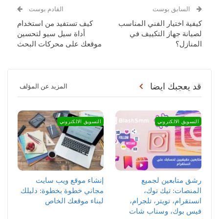
السابق بوست
القادم بوست
كيفية اختيار الفني المناسب
كيف تستفيد من استخدام
لصيانة جهاز التكييف في
أداة سيل سيو لتحسين
المنازل؟
موقعك على محركات البحث
قد يعجبك ايضا
المزيد عن المؤلف
التسويق الالكتروني
التسويق الالكتروني
رشق متابعين لجميع
إنشاء موقع ويب سايت
المنصات: تيك توك،
مجاني خطوة بخطوة: دليلك
انستقرام، تويتر، تلجرام،
لبناء موقعك الخاص
فيس بوك، وسناب شات