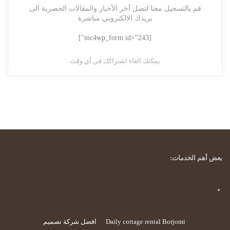
قم بالتسجيل معنا لتصل آخر الأخبار والمقالات الحصرية الى
بريدك الالكتروني مباشرة
[mc4wp_form id="243"]
يمكنك الغاء اشتراكك في أي وقت
بعض أهم الخدمات:
Daily cottage rental Borjomi
افضل شركة تصميم