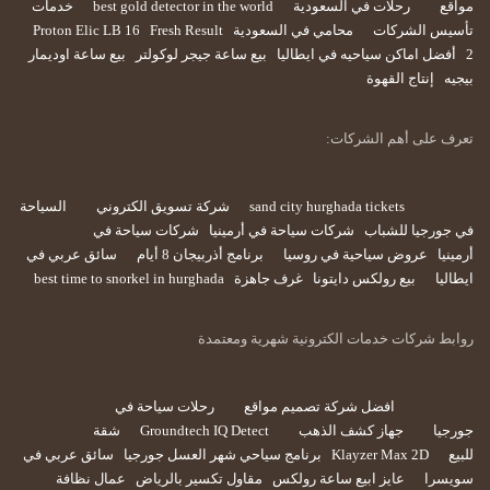
مواقع
رحلات في السعودية
best gold detector in the world
خدمات
تأسيس الشركات
محامي في السعودية
Fresh Result
Proton Elic LB 16
2
أفضل اماكن سياحيه في ايطاليا
بيع ساعة جيجر لوكولتر
بيع ساعة اوديمار
بيجيه
إنتاج القهوة
تعرف على أهم الشركات:
sand city hurghada tickets
شركة تسويق الكتروني
السياحة
في جورجيا للشباب
شركات سياحة في أرمينيا
شركات سياحة في
أرمينيا
عروض سياحية في روسيا
برنامج أذربيجان 8 أيام
سائق عربي في
ايطاليا
بيع رولكس دايتونا
غرف جاهزة
best time to snorkel in hurghada
روابط شركات خدمات الكترونية شهرية ومعتمدة
افضل شركة تصميم مواقع
رحلات سياحة في
جورجيا
جهاز كشف الذهب
Groundtech IQ Detect
شقة
للبيع
Klayzer Max 2D
برنامج سياحي شهر العسل جورجيا
سائق عربي في
سويسرا
عايز ابيع ساعة رولكس
مقاول تكسير بالرياض
عمال نظافة