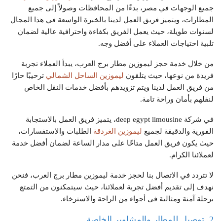
جميع الوجهات في مصر، بدءًا من المحافظات وصولاً إلى جميع
المطارات، ويتميز فريق العمل لدينا بالخبرة الواسعة في هذا المجال
لسنوات طويلة، حيث يعمل الفريق بكفاءة واحترافية عالية لضمان
تلبية احتياجات العملاء على أفضل وجه.
من خلال خدمة حجز ليموزين مطار برج العرب، يبدأ العملاء تجربة
فريدة من نوعها، حيث يتلقون
ليموزين الساحل الشمالي
ترحيبًا حارًا
من فريق العمل لدينا ويتم تزويدهم بأفضل خدمات النقل الخاص
لنقلهم بأمان وراحة تامة.
في شركة deep egypt limousine، يتميز فريق العمل بالاستجابة
الفورية والدقيقة لجميع
ليموزين الغردقة
الطلبات والاستفسارات،
حيث يكون فريق العمل متاحًا على مدار الساعة لضمان أفضل خدمة
لعملائنا الكرام.
لا تتردد في الاتصال بنا لحجز خدمة ليموزين مطار برج العرب، فنحن
نهدف إلى تقديم أفضل تجربة لعملائنا، حيث سيتمكنون من التمتع
برحلة آمنة ومثالية في أجواء من الراحة والاسترخاء.
2. توصيل للمطار والمشاوير الخاصة