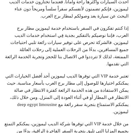
أحدث السيارات وأكثرها راحة وأماناً. فعندما تختارون خدمات الديب
ليموزين، فإنكم تضمنون لأنفسكم سفراً سلساً ومريحاً دون عناء
البحث عن سيارة بعد وصولكم لمطار برج العرب.
إذا كنتم تفكرون في السفر باستخدام خدمة ليموزين مطار برج
العرب، فإننا نوصيكم بالتفكير بجدية فِي استخدام خدمات الديب
ليموزين. فالشركة تحرص على توفير سيارات رائعة تلبي احتياجات
جميع المسافرين، بدءًا من الرحلات العملية إلى رحلات العائلة
الممتعة، لذلك لا تترددوا في
الاتصال بنا
للحجز وتجربة الخدمة الرائعة
التي نقدمها.
تعتبر خدمة VIP التي توفرها الديب ليموزين أحد أفضل الخيارات التي
يمكنكم اختيارها للوصول إلى مطار برج العرب بأسعار مناسبة. حيث
يمكن الاستفادة من هذه الخدمة الرائعة كفترة الانتظار في صالة
الانتظار في المطار أو في أثناء العودة إلى المنزل. ومن خلال ذلك،
يمكنكم الاستمتاع بتجربة سفر رائعة مع deep egypt limousine
ليموزين.
من خلال خدمة VIP التي توفرها شركة الديب ليموزين، يمكنكم التمتع
بجميع المزايا التي تليق بتجربة السفر الفاخرة الراقية، بدءًا من