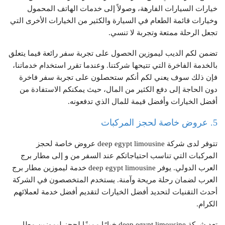
خيارات السيارات الفارهة، وصولاً إلى خدمات الهاتف المحمول
وخيارات قائمة الطعام في السيارة والكثير من الخيارات الأخرى التي
تجعل الرحلة ممتعة وتجربة لا تنسي.
تضمن لكم الديب ليموزين الحصول على تجربة سفر رائعة فيما يتعلق
بالخدمة الفاخرة التي تتيحها شركتنا. وعندما تقرر استخدام خدماتنا،
فإن ذلك سوف يعني لكم أنكم ستحصلون على تجربة سفر فاخرة
دون الحاجة إلى دفع الكثير من المال، حيث يمكنكم الاستفادة من
أفضل الخيارات وأفضل قيمة للمال الذي تدفعونه.
5. عروض خاصة لحجز المركبات
تتوفر لدى شركة deep egypt limousine عروض خاصة لحجز
المركبات التي تناسب احتياجاتكم عند السفر من و إلى مطار برج
العرب الدولي. يوفر deep egypt limousine خدمة ليموزين مطار برج
العرب لضمان رحلة مريحة وآمنة. يستخدم المتخصصون في الشركة
أحدث التقنيات لتحديد أفضل الخيارات لتقديم أفضل خدمة لعملائهم
الكرام.
تعد شركة deep egypt limousine خيارًا مميزًا لحجز ليموزين مطار