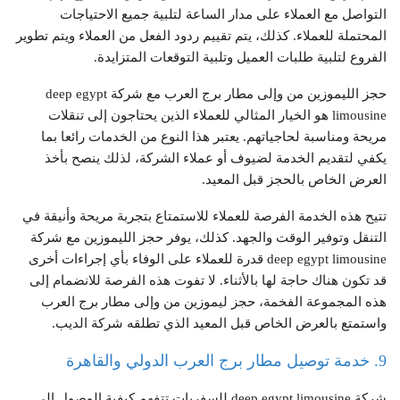
التواصل مع العملاء على مدار الساعة لتلبية جميع الاحتياجات
المحتملة للعملاء. كذلك، يتم تقييم ردود الفعل من العملاء ويتم تطوير
الفروع لتلبية طلبات العميل وتلبية التوقعات المتزايدة.
حجز الليموزين من وإلى مطار برج العرب مع شركة deep egypt
limousine هو الخيار المثالي للعملاء الذين يحتاجون إلى تنقلات
مريحة ومناسبة لحاجياتهم. يعتبر هذا النوع من الخدمات رائعا بما
يكفي لتقديم الخدمة لضيوف أو عملاء الشركة، لذلك ينصح بأخذ
العرض الخاص بالحجز قبل المعيد.
تتيح هذه الخدمة الفرصة للعملاء للاستمتاع بتجربة مريحة وأنيقة في
التنقل وتوفير الوقت والجهد. كذلك، يوفر حجز الليموزين مع شركة
deep egypt limousine قدرة للعملاء على الوفاء بأي إجراءات أخرى
قد تكون هناك حاجة لها بالأثناء. لا تفوت هذه الفرصة للانضمام إلى
هذه المجموعة الفخمة، حجز ليموزين من وإلى مطار برج العرب
واستمتع بالعرض الخاص قبل المعيد الذي تطلقه شركة الديب.
9. خدمة توصيل مطار برج العرب الدولي والقاهرة
شركة deep egypt limousine للسفريات تتفهم كيفية الوصول إلى