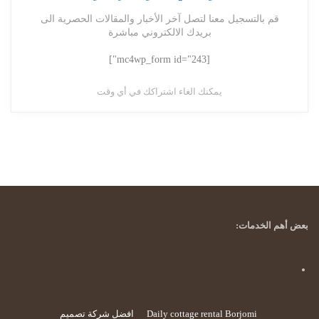
قم بالتسجيل معنا لتصل آخر الأخبار والمقالات الحصرية الى
بريدك الالكتروني مباشرة
[mc4wp_form id="243"]
يمكنك الغاء اشتراكك في أي وقت
بعض أهم الخدمات:
Daily cottage rental Borjomi
افضل شركة تصميم