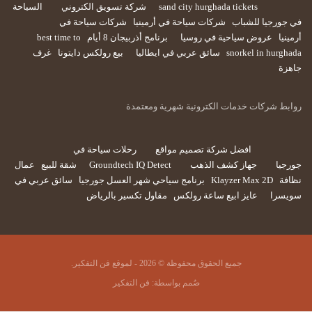
sand city hurghada tickets
شركة تسويق الكتروني
السياحة
في جورجيا للشباب
شركات سياحة في أرمينيا
شركات سياحة في
أرمينيا
عروض سياحية في روسيا
برنامج أذربيجان 8 أيام
best time to
snorkel in hurghada
سائق عربي في ايطاليا
بيع رولكس دايتونا
غرف
جاهزة
روابط شركات خدمات الكترونية شهرية ومعتمدة
افضل شركة تصميم مواقع
رحلات سياحة في
جورجيا
جهاز كشف الذهب
Groundtech IQ Detect
شقة للبيع
عمال
نظافة
Klayzer Max 2D
برنامج سياحي شهر العسل جورجيا
سائق عربي في
سويسرا
عايز ابيع ساعة رولكس
مقاول تكسير بالرياض
جميع الحقوق محفوظة © 2026 - لموقع فن التفكير.
صُمم بواسطة:
فن التفكير