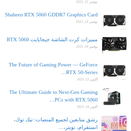
نوفمبر 21, 2025
Shaheen RTX 5060 GDDR7 Graphics Card
نوفمبر 19, 2025
مميزات كرت الشاشة جيجابايت RTX 5060
نوفمبر 19, 2025
The Future of Gaming Power — GeForce
RTX 50-Series…
أكتوبر 22, 2025
The Ultimate Guide to Next-Gen Gaming
PCs with RTX 5060…
أكتوبر 19, 2025
رشق متابعين لجميع المنصات: تيك توك،
انستقرام، تويتر،…