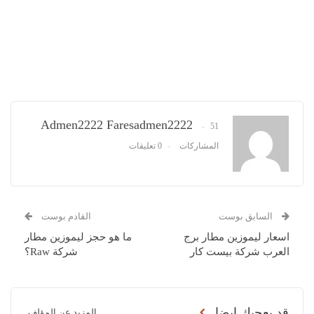
Admen2222 Faresadmen2222
51
المشاركات
0 تعليقات
السابق بوست
القادم بوست
اسعار ليموزين مطار برج
ما هو حجز ليموزين مطار
العرب شركة بيست كار
شركة Raw؟
قد يعجبك ايضا
المزيد عن المؤلف