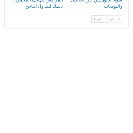
سوق الفوركس: دور التحليل
الفوركس للهاتف المحمول:
والتوقعات
دليلك للتداول الناجح
السابق
التالي