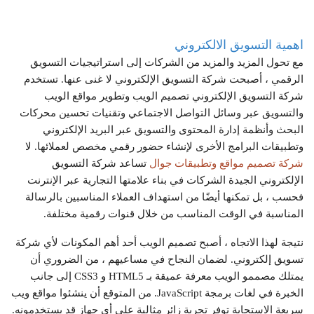
اهمية التسويق الالكتروني
مع تحول المزيد والمزيد من الشركات إلى استراتيجيات التسويق
الرقمي ، أصبحت شركة التسويق الإلكتروني لا غنى عنها. تستخدم
شركة التسويق الإلكتروني تصميم الويب وتطوير مواقع الويب
والتسويق عبر وسائل التواصل الاجتماعي وتقنيات تحسين محركات
البحث وأنظمة إدارة المحتوى والتسويق عبر البريد الإلكتروني
وتطبيقات البرامج الأخرى لإنشاء حضور رقمي مخصص لعملائها. لا
شركة تصميم مواقع وتطبيقات جوال
تساعد شركة التسويق
الإلكتروني الجيدة الشركات في بناء علامتها التجارية عبر الإنترنت
فحسب ، بل تمكنها أيضًا من استهداف العملاء المناسبين بالرسالة
المناسبة في الوقت المناسب من خلال قنوات رقمية مختلفة.
نتيجة لهذا الاتجاه ، أصبح تصميم الويب أحد أهم المكونات لأي شركة
تسويق إلكتروني. لضمان النجاح في مساعيهم ، من الضروري أن
يمتلك مصممو الويب معرفة عميقة بـ HTML5 و CSS3 إلى جانب
الخبرة في لغات برمجة JavaScript. من المتوقع أن ينشئوا مواقع ويب
سريعة الاستجابة توفر تجربة زائر مثالية على أي جهاز قد يستخدمونه.