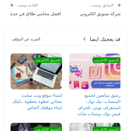
السابق بوست
القادم بوست
شركة تسويق الكتروني
افضل محامي طلاق في جدة
قد يعجبك ايضا
المزيد عن المؤلف
التسويق الالكتروني
التسويق الالكتروني
رشق متابعين لجميع
إنشاء موقع ويب سايت
المنصات: تيك توك،
مجاني خطوة بخطوة: دليلك
انستقرام، تويتر، تلجرام،
لبناء موقعك الخاص
فيس بوك، وسناب شات
التسويق الالكتروني
التسويق الالكتروني