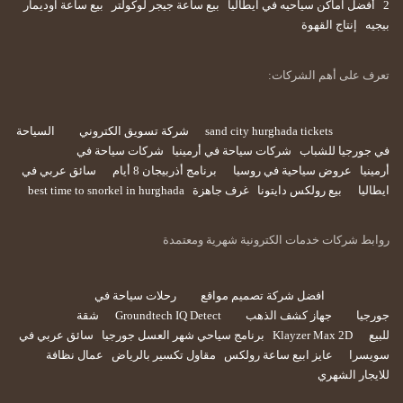
2
أفضل اماكن سياحيه في ايطاليا
بيع ساعة جيجر لوكولتر
بيع ساعة اوديمار
بيجيه
إنتاج القهوة
تعرف على أهم الشركات:
sand city hurghada tickets
شركة تسويق الكتروني
السياحة
في جورجيا للشباب
شركات سياحة في أرمينيا
شركات سياحة في
أرمينيا
عروض سياحية في روسيا
برنامج أذربيجان 8 أيام
سائق عربي في
ايطاليا
بيع رولكس دايتونا
غرف جاهزة
best time to snorkel in hurghada
روابط شركات خدمات الكترونية شهرية ومعتمدة
افضل شركة تصميم مواقع
رحلات سياحة في
جورجيا
جهاز كشف الذهب
Groundtech IQ Detect
شقة
للبيع
Klayzer Max 2D
برنامج سياحي شهر العسل جورجيا
سائق عربي في
سويسرا
عايز ابيع ساعة رولكس
مقاول تكسير بالرياض
عمال نظافة
للايجار الشهري