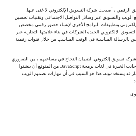
ق الرقمي ، أصبحت شركة التسويق الإلكتروني لا غنى عنها.
 الويب والتسويق عبر وسائل التواصل الاجتماعي وتقنيات تحسين
لإلكتروني وتطبيقات البرامج الأخرى لإنشاء حضور رقمي مخصص
سويق الإلكتروني الجيدة الشركات في بناء علامتها التجارية عبر
سبين بالرسالة المناسبة في الوقت المناسب من خلال قنوات رقمية
أي شركة تسويق إلكتروني. لضمان النجاح في مساعيهم ، من الضروري
أن يمتلك مصممو الويب معرفة عميقة بـ HTML5 و CSS3 إلى جانب الخبرة في لغات برمجة JavaScript. من المتوقع أن ينشئوا
جهاز قد يستخدمونه. هذا هو السبب في أن مهارات تصميم الويب
د