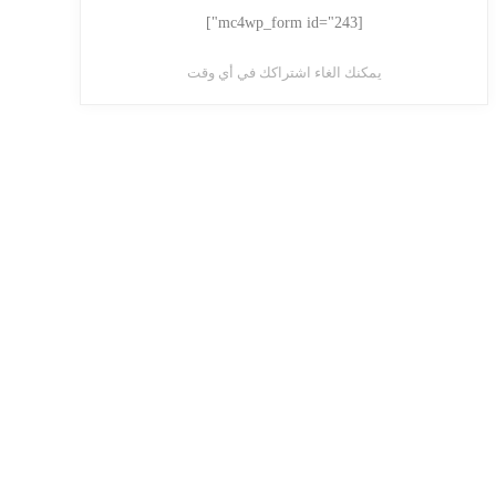
[mc4wp_form id="243"]
يمكنك الغاء اشتراكك في أي وقت