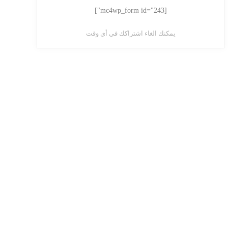
[mc4wp_form id="243"]
يمكنك الغاء اشتراكك في أي وقت