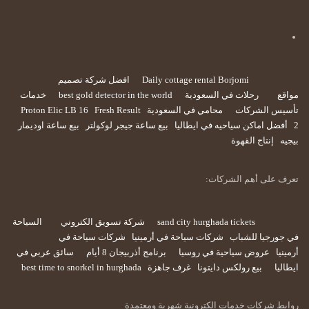
Daily cottage rental Borjomi
افضل شركة تصميم
مواقع
رحلات في السعودية
best gold detector in the world
خدمات
تأسيس الشركات
محامي في السعودية
Fresh Result
Proton Elic LB 16
2
أفضل اماكن سياحيه في ايطاليا
بيع ساعة جيجر لوكولتر
بيع ساعة اوديمار
بيجيه
إنتاج القهوة
تعرف على أهم الشركات:
sand city hurghada tickets
شركة تسويق الكتروني
السياحة
في جورجيا للشباب
شركات سياحة في أرمينيا
شركات سياحة في
أرمينيا
عروض سياحية في روسيا
برنامج أذربيجان 8 أيام
سائق عربي في
ايطاليا
بيع رولكس دايتونا
غرف جاهزة
best time to snorkel in hurghada
روابط شركات خدمات الكترونية شهرية ومعتمدة