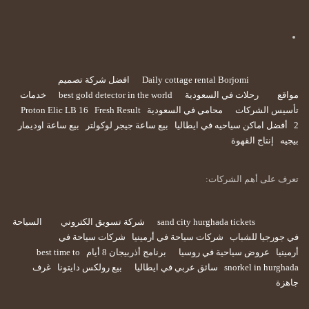
Daily cottage rental Borjomi
افضل شركة تصميم
مواقع
رحلات في السعودية
best gold detector in the world
خدمات
تأسيس الشركات
محامي في السعودية
Fresh Result
Proton Elic LB 16
2
أفضل اماكن سياحيه في ايطاليا
بيع ساعة جيجر لوكولتر
بيع ساعة اوديمار
بيجيه
إنتاج القهوة
تعرف على أهم الشركات:
sand city hurghada tickets
شركة تسويق الكتروني
السياحة
في جورجيا للشباب
شركات سياحة في أرمينيا
شركات سياحة في
أرمينيا
عروض سياحية في روسيا
برنامج أذربيجان 8 أيام
best time to
snorkel in hurghada
سائق عربي في ايطاليا
بيع رولكس دايتونا
غرف
جاهزة