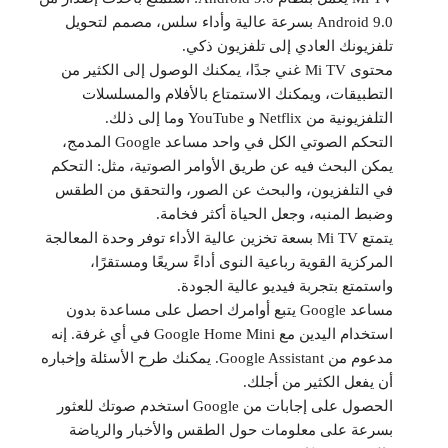
Android 9.0 بسرعة عالية وأداء سلس، مصمم لتحويل
تلفزيونك العادي إلى تلفزيون ذكي.
محتوى Mi TV غني جدًا، يمكنك الوصول إلى الكثير من
التطبيقات، ويمكنك الاستمتاع بالأفلام والمسلسلات
التلفزيونية من Netflix و YouTube وما إلى ذلك.
التحكم الصوتي الكل في واحد مساعد Google المدمج،
يمكن البحث فيه عن طريق الأوامر الصوتية، مثل: التحكم
في التلفزيون، والبحث عن الصور، والتحقق من الطقس
وضبط المنبه، وجعل الحياة أكثر فخامة.
يتمتع Mi TV بسعة تخزين عالية الأداء توفر وحدة المعالجة
المركزية القوية رباعية النوى أداءً سريعًا ومستقرًا،
واستمتع بتجربة فيديو عالية الجودة.
مساعد Google يتبع أوامرك احصل على مساعدة بدون
استخدام اليدين مع Google Home Mini في أي غرفة. إنه
مدعوم من Google Assistant. يمكنك طرح الأسئلة وإخباره
أن يفعل الكثير من أجلك.
الحصول على إجابات من Google استخدم صوتك للعثور
بسرعة على معلومات حول الطقس والأخبار والرياضة