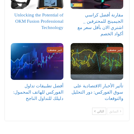
مقارنة أفضل كراسي
Unlocking the Potential of
الجيمينج للمحترفين _
OKM Fusion Professional
اشتري الان بأقل سعر مع
Technology
أكواد الخصم
غير مصنف
غير مصنف
تأثير الأخبار الاقتصادية على
أفضل تطبيقات تداول
سوق الفوركس: دور التحليل
الفوركس للهاتف المحمول:
والتوقعات
دليلك للتداول الناجح
السابق
التالي