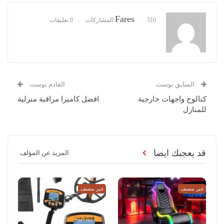
Fares
510 المشاركات
0 تعليقات
السابق بوست
القادم بوست
كتالوج واجهات خارجية
افضل كاميرا مراقبة منزلية
للمنازل
قد يعجبك ايضا
المزيد عن المؤلف
غير مصنف
غير مصنف