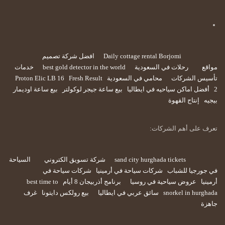
Daily cottage rental Borjomi
افضل شركة تصميم
مواقع
رحلات في السعودية
best gold detector in the world
خدمات
تأسيس الشركات
محامي في السعودية
Fresh Result
Proton Elic LB 16
2
أفضل اماكن سياحيه في ايطاليا
بيع ساعة جيجر لوكولتر
بيع ساعة اوديمار
بيجيه
إنتاج القهوة
تعرف على أهم الشركات:
sand city hurghada tickets
شركة تسويق الكتروني
السياحة
في جورجيا للشباب
شركات سياحة في أرمينيا
شركات سياحة في
أرمينيا
عروض سياحية في روسيا
برنامج أذربيجان 8 أيام
best time to
snorkel in hurghada
سائق عربي في ايطاليا
بيع رولكس دايتونا
غرف
جاهزة