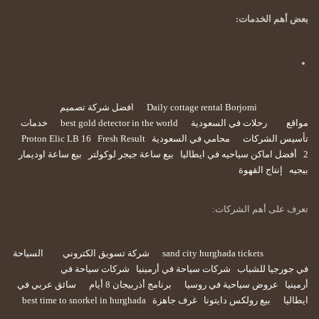
بعض أهم الخدمات:
Daily cottage rental Borjomi
افضل شركة تصميم
مواقع
رحلات في السعودية
best gold detector in the world
خدمات
تأسيس الشركات
محامي في السعودية
Fresh Result
Proton Elic LB 16
2
أفضل اماكن سياحيه في ايطاليا
بيع ساعة جيجر لوكولتر
بيع ساعة اوديمار
بيجيه
إنتاج القهوة
تعرف على أهم الشركات:
sand city hurghada tickets
شركة تسويق الكتروني
السياحة
في جورجيا للشباب
شركات سياحة في أرمينيا
شركات سياحة في
أرمينيا
عروض سياحية في روسيا
برنامج أذربيجان 8 أيام
سائق عربي في
ايطاليا
بيع رولكس دايتونا
غرف جاهزة
best time to snorkel in hurghada