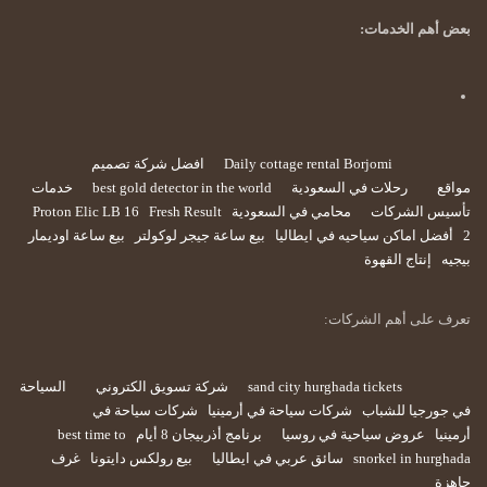
بعض أهم الخدمات:
Daily cottage rental Borjomi
افضل شركة تصميم
مواقع
رحلات في السعودية
best gold detector in the world
خدمات
تأسيس الشركات
محامي في السعودية
Fresh Result
Proton Elic LB 16
2
أفضل اماكن سياحيه في ايطاليا
بيع ساعة جيجر لوكولتر
بيع ساعة اوديمار
بيجيه
إنتاج القهوة
تعرف على أهم الشركات:
sand city hurghada tickets
شركة تسويق الكتروني
السياحة
في جورجيا للشباب
شركات سياحة في أرمينيا
شركات سياحة في
أرمينيا
عروض سياحية في روسيا
برنامج أذربيجان 8 أيام
best time to
snorkel in hurghada
سائق عربي في ايطاليا
بيع رولكس دايتونا
غرف
جاهزة