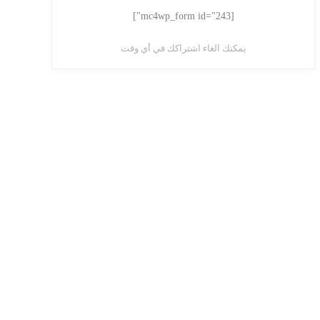
[mc4wp_form id="243"]
يمكنك الغاء اشتراكك في أي وقت