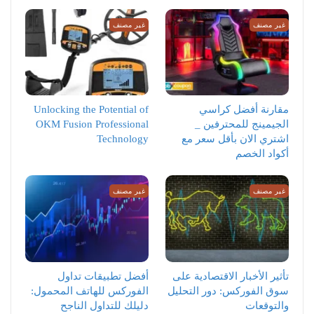
غير مصنف
غير مصنف
مقارنة أفضل كراسي
Unlocking the Potential of
الجيمينج للمحترفين _
OKM Fusion Professional
اشتري الان بأقل سعر مع
Technology
أكواد الخصم
غير مصنف
غير مصنف
تأثير الأخبار الاقتصادية على
أفضل تطبيقات تداول
سوق الفوركس: دور التحليل
الفوركس للهاتف المحمول:
والتوقعات
دليلك للتداول الناجح