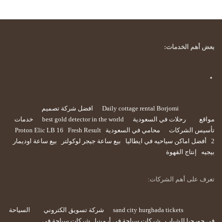
بعض أهم الخدمات:
Daily cottage rental Borjomi
افضل شركة تصميم
مواقع
رحلات في السعودية
best gold detector in the world
خدمات
تأسيس الشركات
محامي في السعودية
Fresh Result
Proton Elic LB 16
2
أفضل اماكن سياحيه في ايطاليا
بيع ساعة جيجر لوكولتر
بيع ساعة اوديمار
بيجيه
إنتاج القهوة
تعرف على أهم الشركات:
sand city hurghada tickets
شركة تسويق الكتروني
السياحة
في جورجيا للشباب
شركات سياحة في أرمينيا
شركات سياحة في