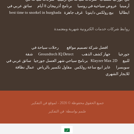
أرمينيا
عروض سياحية في روسيا
برنامج أذربيجان 8 أيام
سائق عربي في
ايطاليا
بيع رولكس دايتونا
غرف جاهزة
best time to snorkel in hurghada
روابط شركات خدمات الكترونية شهرية ومعتمدة
افضل شركة تصميم مواقع
رحلات سياحة في
جورجيا
جهاز كشف الذهب
Groundtech IQ Detect
شقة
للبيع
Klayzer Max 2D
برنامج سياحي شهر العسل جورجيا
سائق عربي في
سويسرا
عايز ابيع ساعة رولكس
مقاول تكسير بالرياض
عمال نظافة
للايجار الشهري
جميع الحقوق محفوظة © 2026 - لموقع فن التفكير.
صُمم بواسطة:
فن التفكير