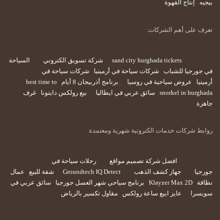
بيجيه
إنتاج القهوة
تعرف على أهم الشركات:
sand city hurghada tickets
شركة تسويق الكتروني
السياحة
في جورجيا للشباب
شركات سياحة في أرمينيا
شركات سياحة في
أرمينيا
عروض سياحية في روسيا
برنامج أذربيجان 8 أيام
best time to
snorkel in hurghada
سائق عربي في ايطاليا
بيع رولكس دايتونا
غرف
جاهزة
روابط شركات خدمات الكترونية شهرية ومعتمدة
افضل شركة تصميم مواقع
رحلات سياحة في
جورجيا
جهاز كشف الذهب
Groundtech IQ Detect
شقة للبيع
عمال
نظافة
Klayzer Max 2D
برنامج سياحي شهر العسل جورجيا
سائق عربي في
سويسرا
عايز ابيع ساعة رولكس
مقاول تكسير بالرياض