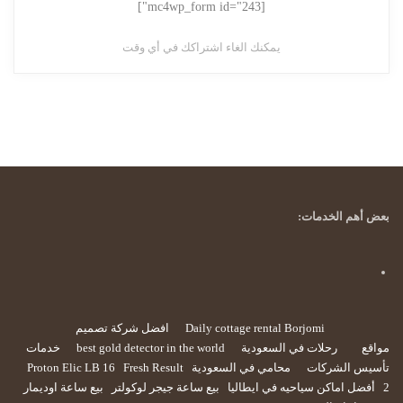
[mc4wp_form id="243"]
يمكنك الغاء اشتراكك في أي وقت
بعض أهم الخدمات:
Daily cottage rental Borjomi
افضل شركة تصميم
مواقع
رحلات في السعودية
best gold detector in the world
خدمات
تأسيس الشركات
محامي في السعودية
Fresh Result
Proton Elic LB 16
2
أفضل اماكن سياحيه في ايطاليا
بيع ساعة جيجر لوكولتر
بيع ساعة اوديمار