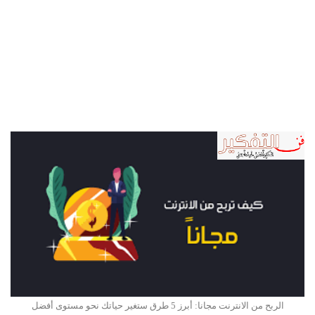
الربح من الانترنت مجانا: أبرز 5 طرق ستغير حياتك نحو مستوى أفضل