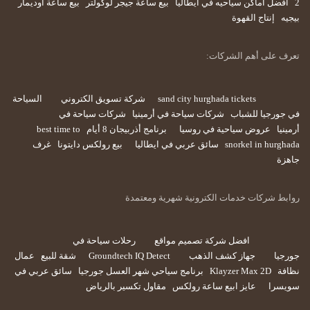
2
أفضل اماكن سياحيه في ايطاليا
بيع ساعة جيجر لوكولتر
بيع ساعة اوديمار
بيجيه
إنتاج القهوة
تعرف على أهم الشركات:
sand city hurghada tickets
شركة تسويق الكتروني
السياحة
في جورجيا للشباب
شركات سياحة في أرمينيا
شركات سياحة في
أرمينيا
عروض سياحية في روسيا
برنامج أذربيجان 8 أيام
best time to
snorkel in hurghada
سائق عربي في ايطاليا
بيع رولكس دايتونا
غرف
جاهزة
روابط شركات خدمات الكترونية شهرية ومعتمدة
افضل شركة تصميم مواقع
رحلات سياحة في
جورجيا
جهاز كشف الذهب
Groundtech IQ Detect
شقة للبيع
عمال
نظافة
Klayzer Max 2D
برنامج سياحي شهر العسل جورجيا
سائق عربي في
سويسرا
عايز ابيع ساعة رولكس
مقاول تكسير بالرياض