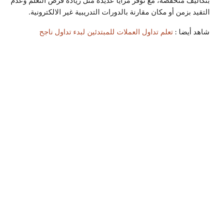
بتكاليف منخفضة، مع توفر مزايا عديدة مثل زيادة فرص التعلم وعدم
التقيد بزمن أو مكان مقارنة بالدورات التدريبية غير الالكترونية.
شاهد أيضا :
تعلم تداول العملات للمبتدئين لبدء تداول ناجح