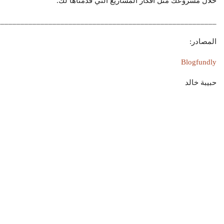
خلال مشروعك مثل افكار المشاريع التي قدمناها لك.
_______________________________________________________
المصادر:
Blogfundly
حبيبة خالد