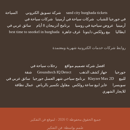
sand city hurghada tickets
شركة تسويق الكتروني
السياحة
في جورجيا للشباب
شركات سياحة في أرمينيا
شركات سياحة في
أرمينيا
عروض سياحية في روسيا
برنامج أذربيجان 8 أيام
سائق عربي في
ايطاليا
بيع رولكس دايتونا
غرف جاهزة
best time to snorkel in hurghada
روابط شركات خدمات الكترونية شهرية ومعتمدة
افضل شركة تصميم مواقع
رحلات سياحة في
جورجيا
جهاز كشف الذهب
Groundtech IQ Detect
شقة
للبيع
Klayzer Max 2D
برنامج سياحي شهر العسل جورجيا
سائق عربي في
سويسرا
عايز ابيع ساعة رولكس
مقاول تكسير بالرياض
عمال نظافة
للايجار الشهري
جميع الحقوق محفوظة © 2026 - لموقع فن التفكير.
صُمم بواسطة:
فن التفكير