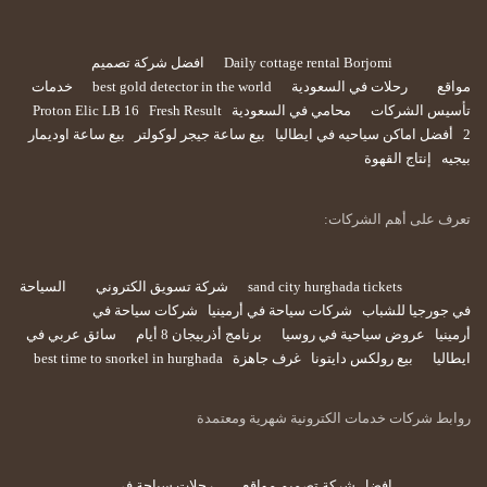
Daily cottage rental Borjomi
افضل شركة تصميم
مواقع
رحلات في السعودية
best gold detector in the world
خدمات
تأسيس الشركات
محامي في السعودية
Fresh Result
Proton Elic LB 16
2
أفضل اماكن سياحيه في ايطاليا
بيع ساعة جيجر لوكولتر
بيع ساعة اوديمار
بيجيه
إنتاج القهوة
تعرف على أهم الشركات:
sand city hurghada tickets
شركة تسويق الكتروني
السياحة
في جورجيا للشباب
شركات سياحة في أرمينيا
شركات سياحة في
أرمينيا
عروض سياحية في روسيا
برنامج أذربيجان 8 أيام
سائق عربي في
ايطاليا
بيع رولكس دايتونا
غرف جاهزة
best time to snorkel in hurghada
روابط شركات خدمات الكترونية شهرية ومعتمدة
افضل شركة تصميم مواقع
رحلات سياحة في