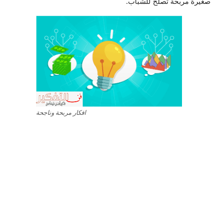
صغيرة مربحة تصلح للشباب.
افكار مربحة وناجحة