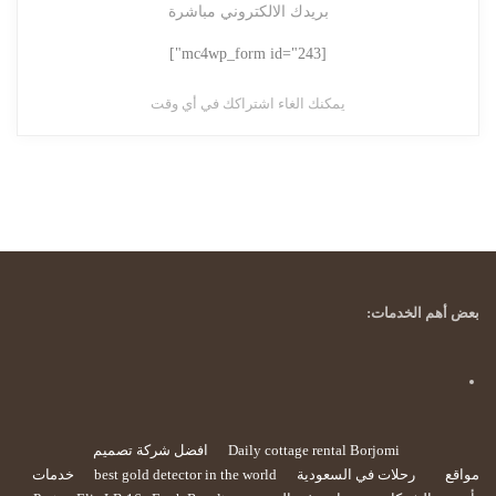
بريدك الالكتروني مباشرة
[mc4wp_form id="243"]
يمكنك الغاء اشتراكك في أي وقت
بعض أهم الخدمات:
Daily cottage rental Borjomi
افضل شركة تصميم
مواقع
رحلات في السعودية
best gold detector in the world
خدمات