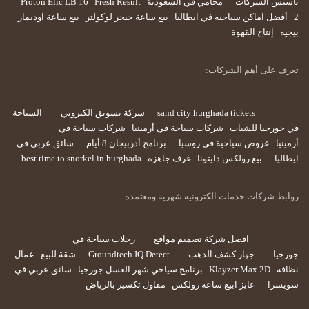
تأسيس الشركات
محامي في السعودية
Fresh Result
Proton Elic LB 16
2
أفضل اماكن سياحيه في ايطاليا
بيع ساعة جيجر لوكولتر
بيع ساعة اوديمار
بيجيه
إنتاج القهوة
تعرف على أهم الشركات:
sand city hurghada tickets
شركة تسويق الكتروني
السياحة
في جورجيا للشباب
شركات سياحة في أرمينيا
شركات سياحة في
أرمينيا
عروض سياحية في روسيا
برنامج أذربيجان 8 أيام
سائق عربي في
ايطاليا
بيع رولكس دايتونا
غرف جاهزة
best time to snorkel in hurghada
روابط شركات خدمات الكترونية شهرية ومعتمدة
افضل شركة تصميم مواقع
رحلات سياحة في
جورجيا
جهاز كشف الذهب
Groundtech IQ Detect
شقة للبيع
عمال
نظافة
Klayzer Max 2D
برنامج سياحي شهر العسل جورجيا
سائق عربي في
سويسرا
عايز ابيع ساعة رولكس
مقاول تكسير بالرياض