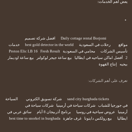
بعض أهم الخدمات:
Daily cottage rental Borjomi
افضل شركة تصميم
مواقع
رحلات في السعودية
best gold detector in the world
خدمات
تأسيس الشركات
محامي في السعودية
Fresh Result
Proton Elic LB 16
2
أفضل اماكن سياحيه في ايطاليا
بيع ساعة جيجر لوكولتر
بيع ساعة اوديمار
بيجيه
إنتاج القهوة
تعرف على أهم الشركات:
sand city hurghada tickets
شركة تسويق الكتروني
السياحة
في جورجيا للشباب
شركات سياحة في أرمينيا
شركات سياحة في
أرمينيا
عروض سياحية في روسيا
برنامج أذربيجان 8 أيام
سائق عربي في
ايطاليا
بيع رولكس دايتونا
غرف جاهزة
best time to snorkel in hurghada