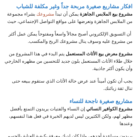
افكار مشاريع صغيرة مربحة جداً وغير مكلفة للشباب
مشروع بيع الملابس الجاهزة
يمكن أن تبدأ
مشروعك
بشراء مجموعة
من الملابس الجاهزة وتعرضها على مواقع التواصل الإجتماعي، حيث
أن التسويق الإلكتروني أصبح مجالاً واسعاً ومفتوحاً يمكن عمل أكثر
من مشروع عليه وسوف ينال مشروعك الربح والمكسب.
مشروع معرض بيع الأثاث المستعمل
يتم البدء في هذا المشروع من
خلال طلاء الأثاث المستعمل بلون جديد للتحسين من مظهره الخارجي
وأن يكون أكثر جاذبية.
يجب أن تكون أميناً عند عرض حالة الأثاث الذي ستقوم ببيعه حتى
تنال ثقة زبائنك.
مشاريع صغيرة ناجحة للنساء
مشروع الكوافير النسائي
إن النساء والفتيات يريدون التمتع بأفضل
مظهر لهم، ولكن الكثيرين ليس لديهم الخبرة في فعل هذا لنفسهم،
وعندها
يريدون مساعدة أحدهم، وإذا كان لديك معرفة بكيفية العناية بالجسم