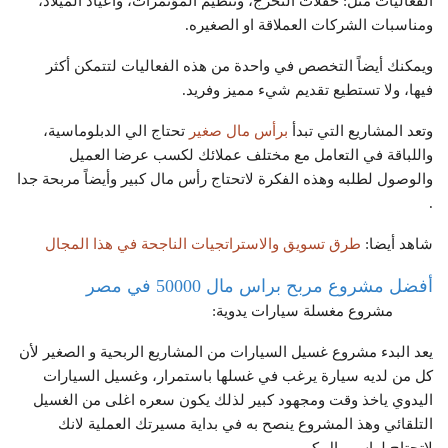
الفعاليات مثل: حفلات التخرج، وتنظيم المؤتمرات، واعياد الميلاد،
ومناسبات الشركات العملاقة او الصغيره.
ويمكنك أيضاً التخصص في واحدة من هذه الفعاليات لتتمكن أكثر
فيها، ولا تستطيع تقديم شيء مميز وفريد.
وتعد المشاريع التي تبدأ
برأس مال صغير
تحتاج الي الدبلوماسية،
واللباقة في التعامل مع مختلف عملائك لكسب عرضا العميل
والوصول لطلبه وهذه الفكرة لاتحتاج رأس مال كبير وأيضاً مربحة جدا
.
شاهد أيضا:
طرق تسويق والاستراتجيات الناجحة في هذا المجال
أفضل مشروع مربح براس مال 50000 في مصر
مشروع مغسلة سيارات يدوية:
يعد البدء مشروع غسيل السيارات من المشاريع الربحية و الصغير لأن
كل من لديه سيارة يرغب في غسلها باستمرار، وغسيل السيارات
اليدوي ياخذ وقت ومجهود كبير لذلك يكون سعره اغلى من الغسيل
التلقائي وهذ المشروع ينصح به في بداية مسيرتك العملية لانك