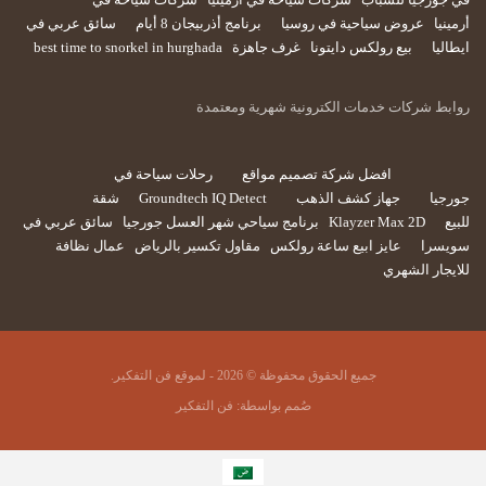
أرمينيا
عروض سياحية في روسيا
برنامج أذربيجان 8 أيام
سائق عربي في
ايطاليا
بيع رولكس دايتونا
غرف جاهزة
best time to snorkel in hurghada
روابط شركات خدمات الكترونية شهرية ومعتمدة
افضل شركة تصميم مواقع
رحلات سياحة في
جورجيا
جهاز كشف الذهب
Groundtech IQ Detect
شقة
للبيع
Klayzer Max 2D
برنامج سياحي شهر العسل جورجيا
سائق عربي في
سويسرا
عايز ابيع ساعة رولكس
مقاول تكسير بالرياض
عمال نظافة
للايجار الشهري
جميع الحقوق محفوظة © 2026 - لموقع فن التفكير.
صُمم بواسطة:
فن التفكير