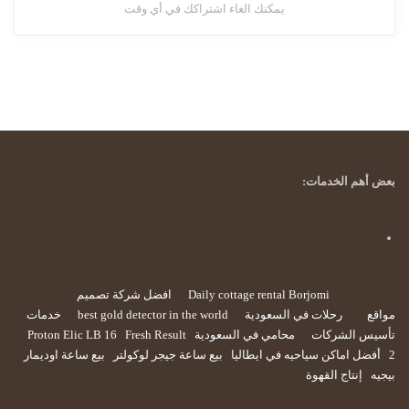
يمكنك الغاء اشتراكك في أي وقت
بعض أهم الخدمات:
Daily cottage rental Borjomi
افضل شركة تصميم
مواقع
رحلات في السعودية
best gold detector in the world
خدمات
تأسيس الشركات
محامي في السعودية
Fresh Result
Proton Elic LB 16
2
أفضل اماكن سياحيه في ايطاليا
بيع ساعة جيجر لوكولتر
بيع ساعة اوديمار
بيجيه
إنتاج القهوة