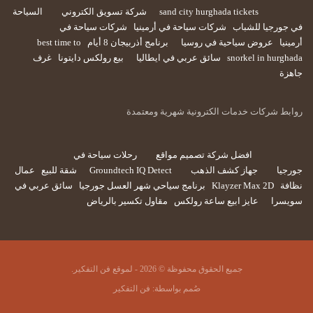
sand city hurghada tickets
شركة تسويق الكتروني
السياحة
في جورجيا للشباب
شركات سياحة في أرمينيا
شركات سياحة في
أرمينيا
عروض سياحية في روسيا
برنامج أذربيجان 8 أيام
best time to
snorkel in hurghada
سائق عربي في ايطاليا
بيع رولكس دايتونا
غرف
جاهزة
روابط شركات خدمات الكترونية شهرية ومعتمدة
افضل شركة تصميم مواقع
رحلات سياحة في
جورجيا
جهاز كشف الذهب
Groundtech IQ Detect
شقة للبيع
عمال
نظافة
Klayzer Max 2D
برنامج سياحي شهر العسل جورجيا
سائق عربي في
سويسرا
عايز ابيع ساعة رولكس
مقاول تكسير بالرياض
جميع الحقوق محفوظة © 2026 - لموقع فن التفكير.
صُمم بواسطة:
فن التفكير