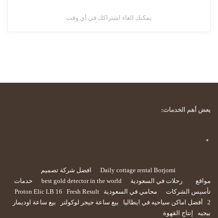
يمكنك الغاء اشتراكك في أي وقت
بعض أهم الخدمات:
Daily cottage rental Borjomi
افضل شركة تصميم
مواقع
رحلات في السعودية
best gold detector in the world
خدمات
تأسيس الشركات
محامي في السعودية
Fresh Result
Proton Elic LB 16
2
أفضل اماكن سياحيه في ايطاليا
بيع ساعة جيجر لوكولتر
بيع ساعة اوديمار
بيجيه
إنتاج القهوة