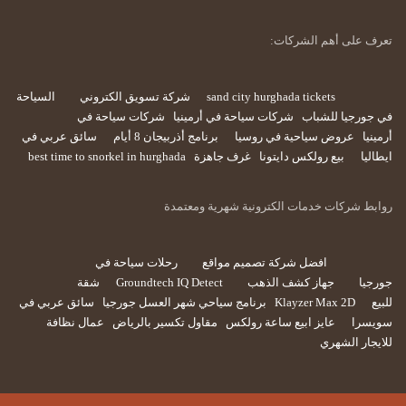
تعرف على أهم الشركات:
sand city hurghada tickets
شركة تسويق الكتروني
السياحة
في جورجيا للشباب
شركات سياحة في أرمينيا
شركات سياحة في
أرمينيا
عروض سياحية في روسيا
برنامج أذربيجان 8 أيام
سائق عربي في
ايطاليا
بيع رولكس دايتونا
غرف جاهزة
best time to snorkel in hurghada
روابط شركات خدمات الكترونية شهرية ومعتمدة
افضل شركة تصميم مواقع
رحلات سياحة في
جورجيا
جهاز كشف الذهب
Groundtech IQ Detect
شقة
للبيع
Klayzer Max 2D
برنامج سياحي شهر العسل جورجيا
سائق عربي في
سويسرا
عايز ابيع ساعة رولكس
مقاول تكسير بالرياض
عمال نظافة
للايجار الشهري