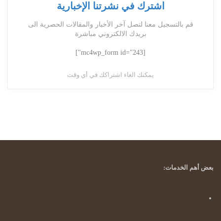
اشترك في نشرتنا الإخبارية
قم بالتسجيل معنا لتصل آخر الأخبار والمقالات الحصرية الى
بريدك الالكتروني مباشرة
[mc4wp_form id="243"]
يمكنك الغاء اشتراكك في أي وقت
بعض أهم الخدمات: