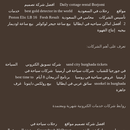
Daily cottage rental Borjomi
افضل شركة تصميم
مواقع
رحلات في السعودية
best gold detector in the world
خدمات
تأسيس الشركات
محامي في السعودية
Fresh Result
Proton Elic LB 16
2
أفضل اماكن سياحيه في ايطاليا
بيع ساعة جيجر لوكولتر
بيع ساعة اوديمار
بيجيه
إنتاج القهوة
تعرف على أهم الشركات:
sand city hurghada tickets
شركة تسويق الكتروني
السياحة
في جورجيا للشباب
شركات سياحة في أرمينيا
شركات سياحة في
أرمينيا
عروض سياحية في روسيا
برنامج أذربيجان 8 أيام
best time to
snorkel in hurghada
سائق عربي في ايطاليا
بيع رولكس دايتونا
غرف
جاهزة
روابط شركات خدمات الكترونية شهرية ومعتمدة
افضل شركة تصميم مواقع
رحلات سياحة في