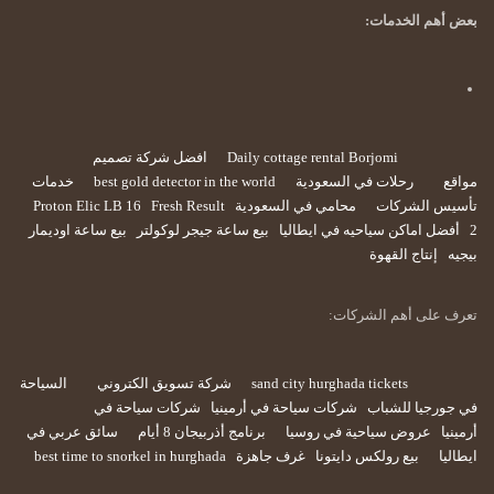
بعض أهم الخدمات:
Daily cottage rental Borjomi
افضل شركة تصميم
مواقع
رحلات في السعودية
best gold detector in the world
خدمات
تأسيس الشركات
محامي في السعودية
Fresh Result
Proton Elic LB 16
2
أفضل اماكن سياحيه في ايطاليا
بيع ساعة جيجر لوكولتر
بيع ساعة اوديمار
بيجيه
إنتاج القهوة
تعرف على أهم الشركات:
sand city hurghada tickets
شركة تسويق الكتروني
السياحة
في جورجيا للشباب
شركات سياحة في أرمينيا
شركات سياحة في
أرمينيا
عروض سياحية في روسيا
برنامج أذربيجان 8 أيام
سائق عربي في
ايطاليا
بيع رولكس دايتونا
غرف جاهزة
best time to snorkel in hurghada