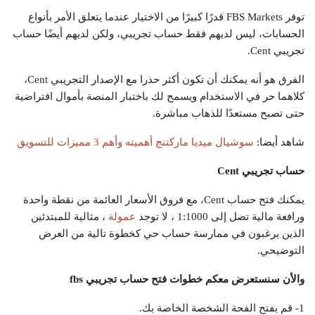
توفر FBS Markets قدرًا كبيرًا من الاختيار عندما يتعلق الأمر بأنواع
الحسابات، ليس لديهم فقط حساب تجريبي، ولكن لديهم أيضًا حساب
تجريبي Cent.
الفرق هو أنه يمكنك أن تكون أكثر حذرا مع الإصدار التجريبي Cent،
كلاهما حر في الاستخدام ويسمح لك باختبار المنصة بأموال افتراضية
حتى تصبح مستعدًا للذهاب مباشرة.
شاهد أيضا:
سوشيال ميديا ماركتنج أهميته وأهم 3 مميزات للتسويق
حساب تجريبي
Cent
يمكنك فتح حساب Cent، مع فروق الأسعار العائمة من نقطة واحدة
ورافعة مالية تصل إلى 1:1000 ، لا توجد
عمولة
، مثالية للمبتدئين
الذين يرغبون في ممارسة حساب حي كخطوة تالية من العرض
التوضيحي.
والأن سنستعرض معكم خطوات فتح
حساب تجريبي
fbs
1- قم بفتح الفحة الشخصة الخاصة بك.