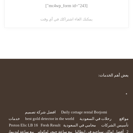
[mc4wp_form id="243"]
يمكنك الغاء اشتراكك في أي وقت
بعض أهم الخدمات:
Daily cottage rental Borjomi
افضل شركة تصميم
مواقع
رحلات في السعودية
best gold detector in the world
خدمات
تأسيس الشركات
محامي في السعودية
Fresh Result
Proton Elic LB 16
2
أفضل اماكن سياحيه في ايطاليا
بيع ساعة جيجر لوكولتر
بيع ساعة اوديمار