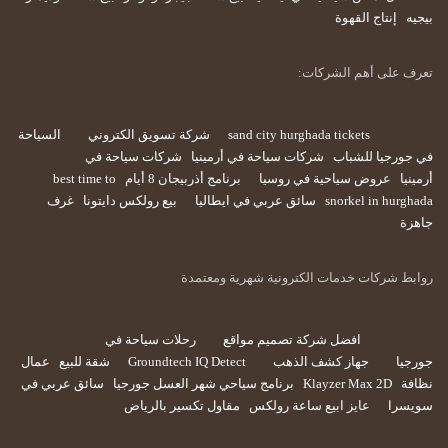
بيجيه
إنتاج القهوة
تعرف على أهم الشركات:
sand city hurghada tickets
شركة تسويق الكتروني
السياحة
في جورجيا للشباب
شركات سياحة في أرمينيا
شركات سياحة في
أرمينيا
عروض سياحية في روسيا
برنامج أذربيجان 8 أيام
best time to
snorkel in hurghada
سائق عربي في ايطاليا
بيع رولكس دايتونا
غرف
جاهزة
روابط شركات خدمات الكترونية شهرية ومعتمدة
افضل شركة تصميم مواقع
رحلات سياحة في
جورجيا
جهاز كشف الذهب
Groundtech IQ Detect
شقة للبيع
عمال
نظافة
Klayzer Max 2D
برنامج سياحي شهر العسل جورجيا
سائق عربي في
سويسرا
عايز ابيع ساعة رولكس
مقاول تكسير بالرياض