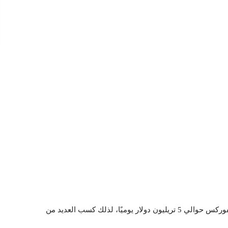
حيث أصبح التداول اليومي داخل سوق الفوركس حوالي 5 تريليون دولار يوميًا، لذلك كسب العديد من