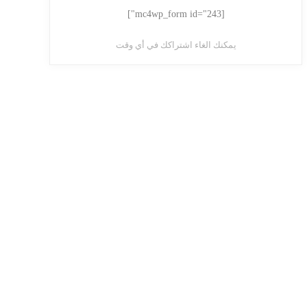
[mc4wp_form id="243"]
يمكنك الغاء اشتراكك في أي وقت