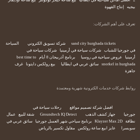
بيجيه
إنتاج القهوة
تعرف على أهم الشركات:
sand city hurghada tickets
شركة تسويق الكتروني
السياحة
في جورجيا للشباب
شركات سياحة في أرمينيا
شركات سياحة في
أرمينيا
عروض سياحية في روسيا
برنامج أذربيجان 8 أيام
best time to
snorkel in hurghada
سائق عربي في ايطاليا
بيع رولكس دايتونا
غرف
جاهزة
روابط شركات خدمات الكترونية شهرية ومعتمدة
افضل شركة تصميم مواقع
رحلات سياحة في
جورجيا
جهاز كشف الذهب
Groundtech IQ Detect
شقة للبيع
عمال
نظافة
Klayzer Max 2D
برنامج سياحي شهر العسل جورجيا
سائق عربي في
سويسرا
عايز ابيع ساعة رولكس
مقاول تكسير بالرياض