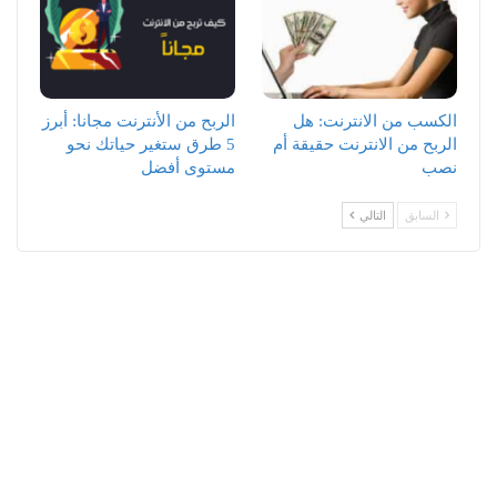
الكسب من الانترنت: هل
الربح من الأنترنت مجانا: أبرز
الربح من الانترنت حقيقة أم
5 طرق ستغير حياتك نحو
نصب
مستوى أفضل
السابق
التالي