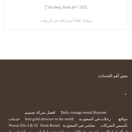
[mc4wp_form id="243"]
يمكنك الغاء اشتراكك في أي وقت
بعض أهم الخدمات:
Daily cottage rental Borjomi
افضل شركة تصميم
مواقع
رحلات في السعودية
best gold detector in the world
خدمات
تأسيس الشركات
محامي في السعودية
Fresh Result
Proton Elic LB 16
2
أفضل اماكن سياحيه في ايطاليا
بيع ساعة جيجر لوكولتر
بيع ساعة اوديمار