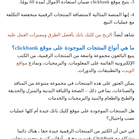
3- يتيح موقع clickbank ضمان استعادة الأموال لمدة 60 يومًا.
4- إنها المنصة المثالية لاستضافة المنتجات الرقمية منخفضة التكلفة
مع عمليات البيع.
شاهد أيضاً:
الربح من كليك بانك بأفضل الطرق ومميزات العمل عليه
ما هي أنواع المنتجات الموجودة على موقع
clickbank
؟
يبيع البائعون مجموعة واسعة من المنتجات الرقمية، من الكتب
الإلكترونية القائمة على المعلومات، والبرمجيات، ونماذج
مواقع
الويب
، والتطبيقات، والدورات.
يمكن العثور على هذه المنتجات في مجموعة متنوعة من المنافذ
والصناعات، بما في ذلك – الصحة واللياقة البدنية والمنزل والحديقة
والطبخ والطعام والنبيذ والبرمجيات والخدمات
هل المنتجات الموجودة على موقع كليك بانك جيدة أم كلها عمليات
نصب واحتيال؟
في حين أن الكثير من المنتجات الرقمية جيدة حقا ، هناك دائما
مشكلة مع ClickBank، فهو يسمح في أوقات كثيرة بوجود منتجات