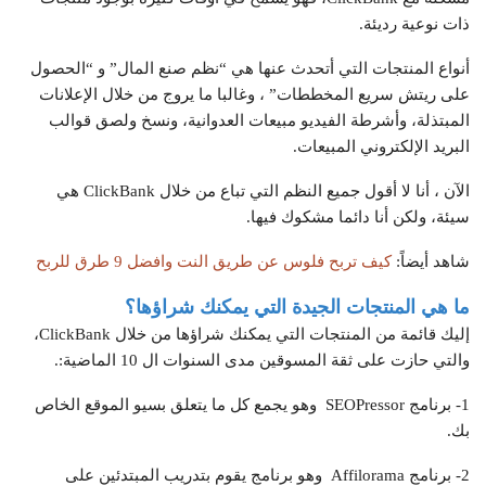
ذات نوعية رديئة.
أنواع المنتجات التي أتحدث عنها هي “نظم صنع المال” و “الحصول
على ريتش سريع المخططات” ، وغالبا ما يروج من خلال الإعلانات
المبتذلة، وأشرطة الفيديو مبيعات العدوانية، ونسخ ولصق قوالب
البريد الإلكتروني المبيعات.
الآن ، أنا لا أقول جميع النظم التي تباع من خلال ClickBank هي
سيئة، ولكن أنا دائما مشكوك فيها.
شاهد أيضاً:
كيف تربح فلوس عن طريق النت وافضل 9 طرق للربح
ما هي المنتجات الجيدة التي يمكنك شراؤها؟
إليك قائمة من المنتجات التي يمكنك شراؤها من خلال ClickBank،
والتي حازت على ثقة المسوقين مدى السنوات ال 10 الماضية:.
1- برنامج SEOPressor وهو يجمع كل ما يتعلق بسيو الموقع الخاص
بك.
2- برنامج Affilorama وهو برنامج يقوم بتدريب المبتدئين على