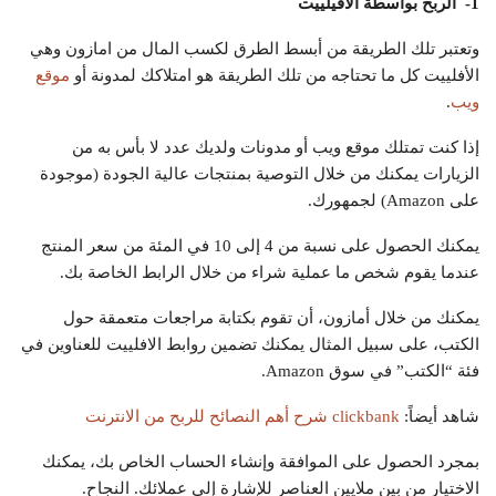
1- الربح بواسطة الأفيلييت
وتعتبر تلك الطريقة من أبسط الطرق لكسب المال من امازون وهي
الأفلييت كل ما تحتاجه من تلك الطريقة هو امتلاكك لمدونة أو
موقع
ويب
.
إذا كنت تمتلك موقع ويب أو مدونات ولديك عدد لا بأس به من
الزيارات يمكنك من خلال التوصية بمنتجات عالية الجودة (موجودة
على Amazon) لجمهورك.
يمكنك الحصول على نسبة من 4 إلى 10 في المئة من سعر المنتج
عندما يقوم شخص ما عملية شراء من خلال الرابط الخاصة بك.
يمكنك من خلال أمازون، أن تقوم بكتابة مراجعات متعمقة حول
الكتب، على سبيل المثال يمكنك تضمين روابط الافلييت للعناوين في
فئة “الكتب” في سوق Amazon.
شاهد أيضاً:
clickbank شرح أهم النصائح للربح من الانترنت
بمجرد الحصول على الموافقة وإنشاء الحساب الخاص بك، يمكنك
الاختيار من بين ملايين العناصر للإشارة إلى عملائك. النجاح.