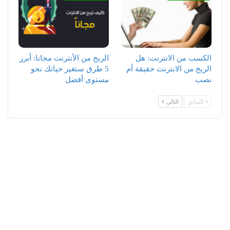
الكسب من الانترنت: هل
الربح من الأنترنت مجانا: أبرز
الربح من الانترنت حقيقة أم
5 طرق ستغير حياتك نحو
نصب
مستوى أفضل
السابق
التالي