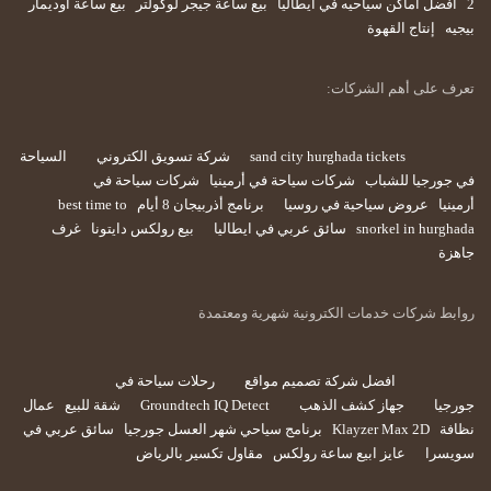
2
أفضل اماكن سياحيه في ايطاليا
بيع ساعة جيجر لوكولتر
بيع ساعة اوديمار
بيجيه
إنتاج القهوة
تعرف على أهم الشركات:
sand city hurghada tickets
شركة تسويق الكتروني
السياحة
في جورجيا للشباب
شركات سياحة في أرمينيا
شركات سياحة في
أرمينيا
عروض سياحية في روسيا
برنامج أذربيجان 8 أيام
best time to
snorkel in hurghada
سائق عربي في ايطاليا
بيع رولكس دايتونا
غرف
جاهزة
روابط شركات خدمات الكترونية شهرية ومعتمدة
افضل شركة تصميم مواقع
رحلات سياحة في
جورجيا
جهاز كشف الذهب
Groundtech IQ Detect
شقة للبيع
عمال
نظافة
Klayzer Max 2D
برنامج سياحي شهر العسل جورجيا
سائق عربي في
سويسرا
عايز ابيع ساعة رولكس
مقاول تكسير بالرياض