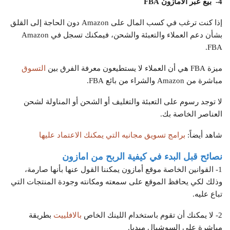
4- بيع عبر الأمازون
FBA
إذا كنت ترغب في كسب المال على Amazon دون الحاجة إلى القلق
بشأن دعم العملاء والتعبئة والشحن، فيمكنك تسجل في Amazon
FBA.
ميزة FBA هي أن العملاء لا يستطيعون معرفة الفرق بين
التسوق
مباشرة من Amazon والشراء من بائع FBA.
لا توجد رسوم على التعبئة والتغليف أو الشحن أو المناولة لشحن
العناصر الخاصة بك.
شاهد أيضاً:
برامج تسويق مجانيه التي يمكنك الاعتماد عليها
نصائح قبل البدء في كيفية الربح من امازون
1- القوانين الخاصة موقع أمازون يمكننا القول عنها بأنها صارمة،
وذلك لكي يحافظ الموقع على سمعته ومكانته وجودة المنتجات التي
تباع عليه.
2- لا يمكنك أن تقوم باستخدام اللينك الخاص
بالافلييت
بطريقة
مباشرة على السوشيال ميديا.