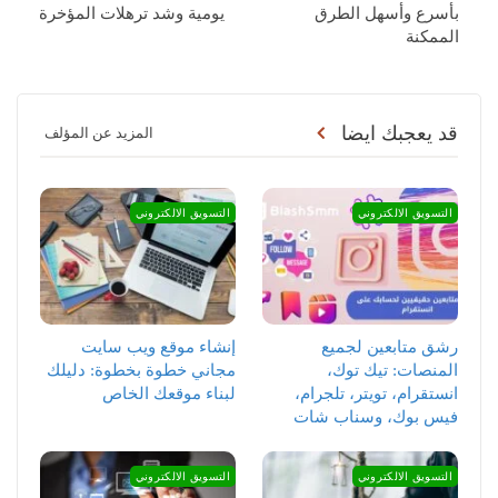
بأسرع وأسهل الطرق
يومية وشد ترهلات المؤخرة
الممكنة
قد يعجبك ايضا
المزيد عن المؤلف
التسويق الالكتروني
التسويق الالكتروني
رشق متابعين لجميع
إنشاء موقع ويب سايت
المنصات: تيك توك،
مجاني خطوة بخطوة: دليلك
انستقرام، تويتر، تلجرام،
لبناء موقعك الخاص
فيس بوك، وسناب شات
التسويق الالكتروني
التسويق الالكتروني