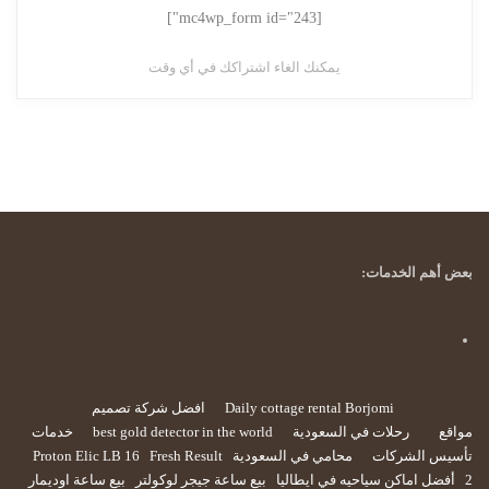
[mc4wp_form id="243"]
يمكنك الغاء اشتراكك في أي وقت
بعض أهم الخدمات:
Daily cottage rental Borjomi
افضل شركة تصميم
مواقع
رحلات في السعودية
best gold detector in the world
خدمات
تأسيس الشركات
محامي في السعودية
Fresh Result
Proton Elic LB 16
2
أفضل اماكن سياحيه في ايطاليا
بيع ساعة جيجر لوكولتر
بيع ساعة اوديمار