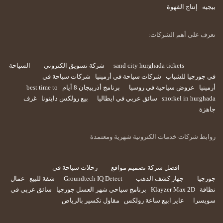
بيجيه
إنتاج القهوة
تعرف على أهم الشركات:
sand city hurghada tickets
شركة تسويق الكتروني
السياحة
في جورجيا للشباب
شركات سياحة في أرمينيا
شركات سياحة في
أرمينيا
عروض سياحية في روسيا
برنامج أذربيجان 8 أيام
best time to
snorkel in hurghada
سائق عربي في ايطاليا
بيع رولكس دايتونا
غرف
جاهزة
روابط شركات خدمات الكترونية شهرية ومعتمدة
افضل شركة تصميم مواقع
رحلات سياحة في
جورجيا
جهاز كشف الذهب
Groundtech IQ Detect
شقة للبيع
عمال
نظافة
Klayzer Max 2D
برنامج سياحي شهر العسل جورجيا
سائق عربي في
سويسرا
عايز ابيع ساعة رولكس
مقاول تكسير بالرياض