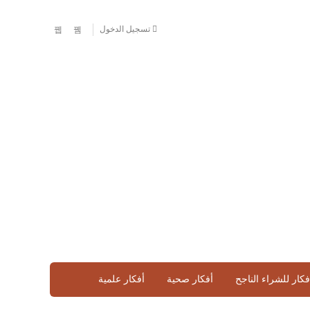
تسجيل الدخول
فكار للشراء الناجح
أفكار صحية
أفكار علمية