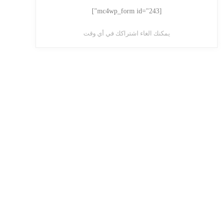
[mc4wp_form id="243"]
يمكنك الغاء اشتراكك في أي وقت