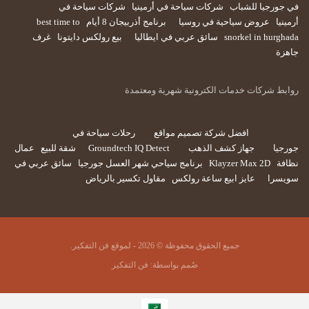
في جورجيا للشباب
شركات سياحة في أرمينيا
شركات سياحة في
أرمينيا
عروض سياحية في روسيا
برنامج أذربيجان 8 أيام
best time to
snorkel in hurghada
سائق عربي في ايطاليا
بيع رولكس دايتونا
غرف
جاهزة
روابط شركات خدمات الكترونية شهرية ومعتمدة
افضل شركة تصميم مواقع
رحلات سياحة في
جورجيا
جهاز كشف الذهب
Groundtech IQ Detect
شقة للبيع
عمال
نظافة
Klayzer Max 2D
برنامج سياحي شهر العسل جورجيا
سائق عربي في
سويسرا
عايز ابيع ساعة رولكس
مقاول تكسير بالرياض
جميع الحقوق محفوظة © 2026 - لموقع فن التفكير.
صُمم بواسطة:
فن التفكير