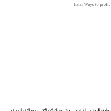
halal Ways to profi
رق الربح من الانترنت الحلال وذلك لأن الانترنت به آلاف المواقع