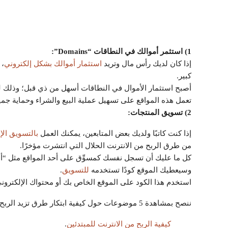
1) استثمر أموالك في النطاقات “Domains”:
إذا كان لديك رأس مال وتريد
استثمار أموالك بشكل إلكتروني
، 
كبير.
أصبح استثمار الأموال في النطاقات أسهل من ذي قبل؛ وذلك لو
تعمل هذه المواقع على تسهيل عملية البيع والشراء وحماية جمي
2) تسويق المنتجات:
إذا كنت كاتبًا ولديك بعض المتابعين، يمكنك العمل
بالتسويق الإ
من طرق الربح من الانترنت الحلال التي انتشرت مؤخرًا.
كل ما عليك أن تسجل نفسك كمسوِّق على أحد المواقع مثل “أ
وسيعطيك الموقع كودًا تستخدمه
للتسويق
.
استخدم هذا الكود على الموقع الخاص بك أو محتواك الإلكترو
ننصح بمشاهدة 5 موضوعات حول كيفية ابتكار طرق تزيد الربح من الانترنت:
كيفية الربح من الانترنت للمبتدئين
.