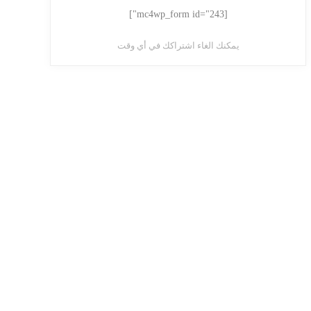
[mc4wp_form id="243"]
يمكنك الغاء اشتراكك في أي وقت