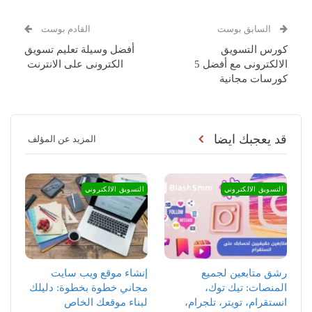
السابق بوست
القادم بوست
كورس التسويق
أفضل وسيلة تعليم تسويق
الالكترونى مع أفضل 5
الكترونى على الانترنت
كورسات مجانية
قد يعجبك ايضا
المزيد عن المؤلف
التسويق الالكتروني
التسويق الالكتروني
رشق متابعين لجميع
إنشاء موقع ويب سايت
المنصات: تيك توك،
مجاني خطوة بخطوة: دليلك
انستقرام، تويتر، تلجرام،
لبناء موقعك الخاص