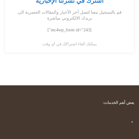
اشترك في نشرتنا الإخبارية
قم بالتسجيل معنا لتصل آخر الأخبار والمقالات الحصرية الى
بريدك الالكتروني مباشرة
[mc4wp_form id="243"]
يمكنك الغاء اشتراكك في أي وقت
بعض أهم الخدمات: