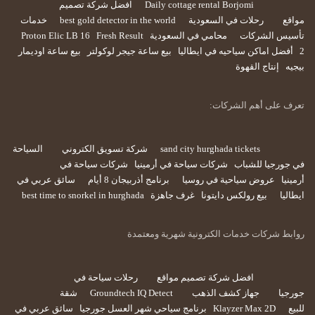
Daily cottage rental Borjomi
افضل شركة تصميم
مواقع
رحلات في السعودية
best gold detector in the world
خدمات
تأسيس الشركات
محامي في السعودية
Fresh Result
Proton Elic LB 16
2
أفضل اماكن سياحيه في ايطاليا
بيع ساعة جيجر لوكولتر
بيع ساعة اوديمار
بيجيه
إنتاج القهوة
تعرف على أهم الشركات:
sand city hurghada tickets
شركة تسويق الكتروني
السياحة
في جورجيا للشباب
شركات سياحة في أرمينيا
شركات سياحة في
أرمينيا
عروض سياحية في روسيا
برنامج أذربيجان 8 أيام
سائق عربي في
ايطاليا
بيع رولكس دايتونا
غرف جاهزة
best time to snorkel in hurghada
روابط شركات خدمات الكترونية شهرية ومعتمدة
افضل شركة تصميم مواقع
رحلات سياحة في
جورجيا
جهاز كشف الذهب
Groundtech IQ Detect
شقة
للبيع
Klayzer Max 2D
برنامج سياحي شهر العسل جورجيا
سائق عربي في