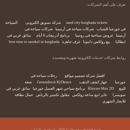
تعرف على أهم الشركات:
sand city hurghada tickets
شركة تسويق الكتروني
السياحة
في جورجيا للشباب
شركات سياحة في أرمينيا
شركات سياحة في
أرمينيا
عروض سياحية في روسيا
برنامج أذربيجان 8 أيام
سائق عربي في
ايطاليا
بيع رولكس دايتونا
غرف جاهزة
best time to snorkel in hurghada
روابط شركات خدمات الكترونية شهرية ومعتمدة
افضل شركة تصميم مواقع
رحلات سياحة في
جورجيا
جهاز كشف الذهب
Groundtech IQ Detect
شقة
للبيع
Klayzer Max 2D
برنامج سياحي شهر العسل جورجيا
سائق عربي في
سويسرا
عايز ابيع ساعة رولكس
مقاول تكسير بالرياض
عمال نظافة
للايجار الشهري
جميع الحقوق محفوظة © 2026 - لموقع فن التفكير.