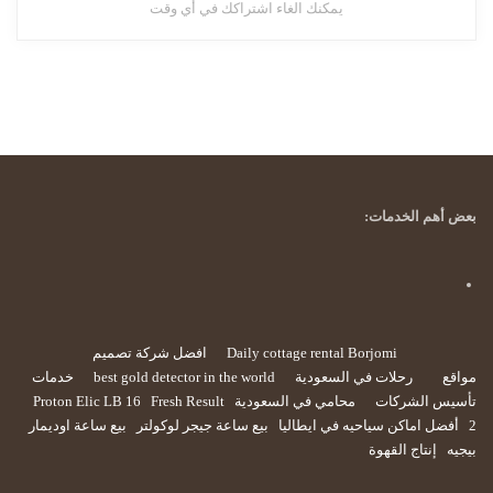
يمكنك الغاء اشتراكك في أي وقت
بعض أهم الخدمات:
Daily cottage rental Borjomi
افضل شركة تصميم
مواقع
رحلات في السعودية
best gold detector in the world
خدمات
تأسيس الشركات
محامي في السعودية
Fresh Result
Proton Elic LB 16
2
أفضل اماكن سياحيه في ايطاليا
بيع ساعة جيجر لوكولتر
بيع ساعة اوديمار
بيجيه
إنتاج القهوة