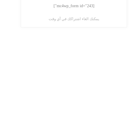
[mc4wp_form id="243"]
يمكنك الغاء اشتراكك في أي وقت