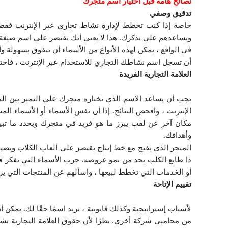
نصائح هامة قبل اختيار أسم متجرك
تدقيق وصفي
خاصة إذا كنت تخطط لإدارة نشاط تجاري عبر الإنترنت فقط
ويساعدهم على تذكرك. هذا لا يعني أنك تقتصر على اسم صيغ
في الواقع ، يمكن لهذه الأنواع من الأسماء أن تتفوق بسهولة و
أن تسجل اسم نشاطك التجاري للاستخدام عبر الإنترنت ، فاختر 
العلامة التجارية الفريدة
يجب أن يساعد الاسم الذي تختاره متجرك على التميز بين ال
الإنترنت ، وافحص النتائج. إذا أن نفس الأسماء أو الأسماء ال
مكان آخر عن لقب يبرز ما هو فريد في متجرك ويحدد ما تبيع
وأهدافك.
المتجر الذي يفتح مع خط إنتاج يقتصر على ألعاب الكلاب ويضي
ذا طابع الكلب يحد من نمو عروضه. جرب الأسماء التي تفكر في
أو الخدمات التي تخطط لبيعها ، واسألهم عن المنتجات التي ير
تقييم الإتاحة
لأسباب إستراتيجية وكذلك قانونية ، تريد اسمًا حقًا لك. يمك
من محاميي شركة أخرى. نظرًا لأن حقوق العلامة التجارية تشك