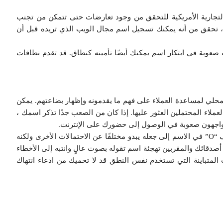
لتجارية الأمريكية للتحقق من وجود تعارضات حتى تتمكن من تجنب
تحقق من أنه يمكنك تسجيل اسم مجال الويب الذي تريده قبل أن
 قد تواجه صعوبة في ابتكار اسم يمكنك أيضًا تأمينه كنطاق. قد تقدم نطاقات
محلي لمساعدة العملاء على فهم ما يقدمونه وإظهار بضاعتهم. يمكن
عملاء المحتملين العثور عليها. إذا كان من الصعب جدًا تذكر اسمك ،
 يواجهون صعوبة في الوصول إلى حضورك على الإنترنت.
قد يؤدي استبدال الحرف “K” بالحرف “C” أو “EAU” بالحرف “O” في الاسم إلى جعله يبدو مختلفًا عن الاحتمالات الأخرى ولكنه
صدقائك والمقربين تهجئة اسم تقوله بصوت عالٍ وانتبه إلى الأخطاء
ت المتباينة التي تستخدم نفس النطق قد لا تحميك من ادعاء انتهاك